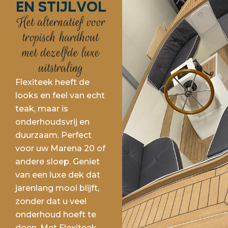
en stijlvol
Het alternatief voor
tropisch hardhout
met dezelfde luxe
uitstraling
Flexiteek heeft de
looks en feel van echt
teak, maar is
onderhoudsvrij en
duurzaam. Perfect
voor uw Marena 20 of
andere sloep. Geniet
van een luxe dek dat
jarenlang mooi blijft,
zonder dat u veel
onderhoud hoeft te
doen. Met Flexiteek