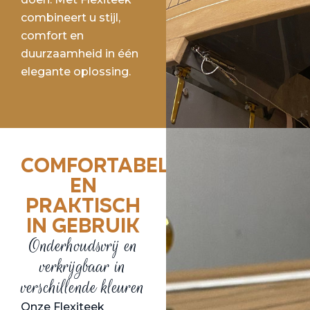
combineert u stijl,
comfort en
duurzaamheid in één
elegante oplossing.
Comfortabel
en
praktisch
in gebruik
Onderhoudsvrij en
verkrijgbaar in
verschillende kleuren
Onze Flexiteek